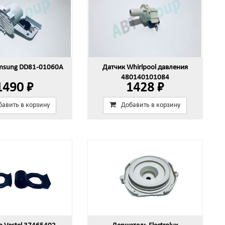
msung DD81-01060A
Датчик Whirlpool давления
480140101084
1490 ₽
1428 ₽
бавить в корзину
Добавить в корзину