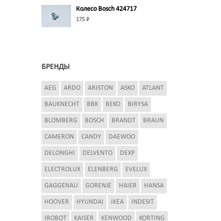
Колесо Bosch 424717
175 ₽
БРЕНДЫ
AEG
ARDO
ARISTON
ASKO
ATLANT
BAUKNECHT
BBK
BEKO
BIRYSA
BLOMBERG
BOSCH
BRANDT
BRAUN
CAMERON
CANDY
DAEWOO
DELONGHI
DELVENTO
DEXP
ELECTROLUX
ELENBERG
EVELUX
GAGGENAU
GORENJE
HAIER
HANSA
HOOVER
HYUNDAI
IKEA
INDESIT
IROBOT
KAISER
KENWOOD
KORTING