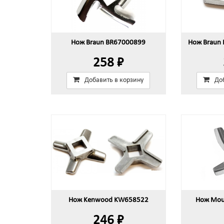
Нож Braun BR67000899
Нож Braun
258 ₽
Добавить в корзину
До
Нож Kenwood KW658522
Нож Mou
246 ₽