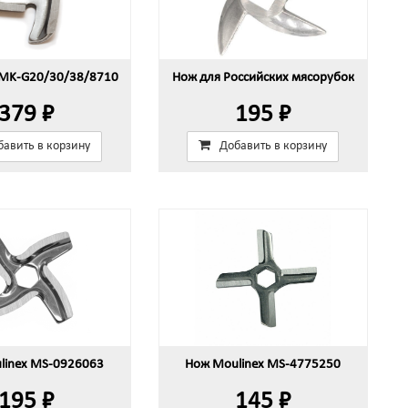
 MK-G20/30/38/8710
Нож для Российских мясорубок
379 ₽
195 ₽
бавить в корзину
Добавить в корзину
linex MS-0926063
Нож Moulinex MS-4775250
195 ₽
145 ₽