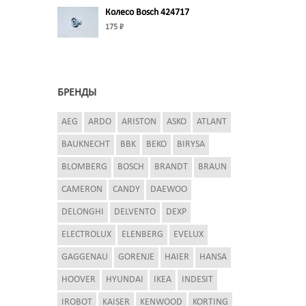
Колесо Bosch 424717
175 ₽
БРЕНДЫ
AEG
ARDO
ARISTON
ASKO
ATLANT
BAUKNECHT
BBK
BEKO
BIRYSA
BLOMBERG
BOSCH
BRANDT
BRAUN
CAMERON
CANDY
DAEWOO
DELONGHI
DELVENTO
DEXP
ELECTROLUX
ELENBERG
EVELUX
GAGGENAU
GORENJE
HAIER
HANSA
HOOVER
HYUNDAI
IKEA
INDESIT
IROBOT
KAISER
KENWOOD
KORTING