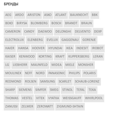
БРЕНДЫ
AEG
ARDO
ARISTON
ASKO
ATLANT
BAUKNECHT
BBK
BEKO
BIRYSA
BLOMBERG
BOSCH
BRANDT
BRAUN
CAMERON
CANDY
DAEWOO
DELONGHI
DELVENTO
DEXP
ELECTROLUX
ELENBERG
EVELUX
GAGGENAU
GORENJE
HAIER
HANSA
HOOVER
HYUNDAI
IKEA
INDESIT
IROBOT
KAISER
KENWOOD
KORTING
KRAFT
KUPPERSBERG
LERAN
LG
LIEBHERR
MAUNFELD
MIDEA
MIELE
MONSHER
MOULINEX
NEFF
NORD
PANASONIC
PHILIPS
POLARIS
REDMOND
ROLSEN
SAMSUNG
SCARLET
SCHAUB-LORENZ
SHARP
SIEMENS
SIMFER
SMEG
STINOL
TEFAL
TEKA
THOMAS
VESTEL
VITEK
VYATKA
WEISSGAUFF
WHIRLPOOL
ZANUSSI
ZELMER
ZEROWATT
ZIGMUND-SHTAIN