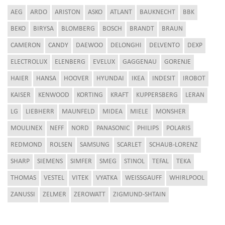
AEG
ARDO
ARISTON
ASKO
ATLANT
BAUKNECHT
BBK
BEKO
BIRYSA
BLOMBERG
BOSCH
BRANDT
BRAUN
CAMERON
CANDY
DAEWOO
DELONGHI
DELVENTO
DEXP
ELECTROLUX
ELENBERG
EVELUX
GAGGENAU
GORENJE
HAIER
HANSA
HOOVER
HYUNDAI
IKEA
INDESIT
IROBOT
KAISER
KENWOOD
KORTING
KRAFT
KUPPERSBERG
LERAN
LG
LIEBHERR
MAUNFELD
MIDEA
MIELE
MONSHER
MOULINEX
NEFF
NORD
PANASONIC
PHILIPS
POLARIS
REDMOND
ROLSEN
SAMSUNG
SCARLET
SCHAUB-LORENZ
SHARP
SIEMENS
SIMFER
SMEG
STINOL
TEFAL
TEKA
THOMAS
VESTEL
VITEK
VYATKA
WEISSGAUFF
WHIRLPOOL
ZANUSSI
ZELMER
ZEROWATT
ZIGMUND-SHTAIN