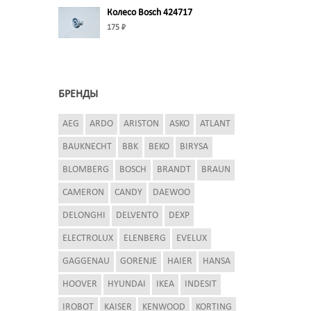
Колесо Bosch 424717
175 ₽
БРЕНДЫ
AEG
ARDO
ARISTON
ASKO
ATLANT
BAUKNECHT
BBK
BEKO
BIRYSA
BLOMBERG
BOSCH
BRANDT
BRAUN
CAMERON
CANDY
DAEWOO
DELONGHI
DELVENTO
DEXP
ELECTROLUX
ELENBERG
EVELUX
GAGGENAU
GORENJE
HAIER
HANSA
HOOVER
HYUNDAI
IKEA
INDESIT
IROBOT
KAISER
KENWOOD
KORTING