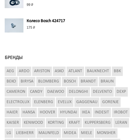
99 ₽
Колесо Bosch 424717
175 ₽
БРЕНДЫ
AEG
ARDO
ARISTON
ASKO
ATLANT
BAUKNECHT
BBK
BEKO
BIRYSA
BLOMBERG
BOSCH
BRANDT
BRAUN
CAMERON
CANDY
DAEWOO
DELONGHI
DELVENTO
DEXP
ELECTROLUX
ELENBERG
EVELUX
GAGGENAU
GORENJE
HAIER
HANSA
HOOVER
HYUNDAI
IKEA
INDESIT
IROBOT
KAISER
KENWOOD
KORTING
KRAFT
KUPPERSBERG
LERAN
LG
LIEBHERR
MAUNFELD
MIDEA
MIELE
MONSHER