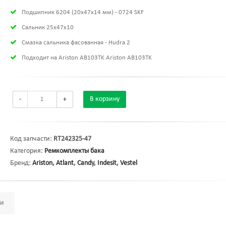
Подшипник 6204 (20х47х14 мм) - 0724 SKF
Сальник 25x47x10
Смазка сальника фасованная - Hudra 2
Подходит на Ariston AB103TK Ariston AB103TK
-
+
В корзину
Код запчасти:
RT242325-47
Категория:
Ремкомплекты бака
Бренд:
Ariston
,
Atlant
,
Candy
,
Indesit
,
Vestel
ми