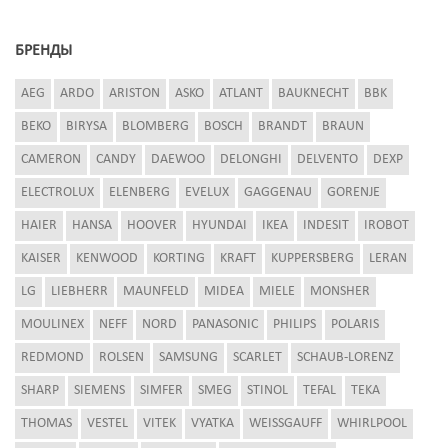
БРЕНДЫ
AEG
ARDO
ARISTON
ASKO
ATLANT
BAUKNECHT
BBK
BEKO
BIRYSA
BLOMBERG
BOSCH
BRANDT
BRAUN
CAMERON
CANDY
DAEWOO
DELONGHI
DELVENTO
DEXP
ELECTROLUX
ELENBERG
EVELUX
GAGGENAU
GORENJE
HAIER
HANSA
HOOVER
HYUNDAI
IKEA
INDESIT
IROBOT
KAISER
KENWOOD
KORTING
KRAFT
KUPPERSBERG
LERAN
LG
LIEBHERR
MAUNFELD
MIDEA
MIELE
MONSHER
MOULINEX
NEFF
NORD
PANASONIC
PHILIPS
POLARIS
REDMOND
ROLSEN
SAMSUNG
SCARLET
SCHAUB-LORENZ
SHARP
SIEMENS
SIMFER
SMEG
STINOL
TEFAL
TEKA
THOMAS
VESTEL
VITEK
VYATKA
WEISSGAUFF
WHIRLPOOL