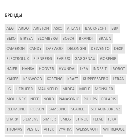
БРЕНДЫ
AEG
ARDO
ARISTON
ASKO
ATLANT
BAUKNECHT
BBK
BEKO
BIRYSA
BLOMBERG
BOSCH
BRANDT
BRAUN
CAMERON
CANDY
DAEWOO
DELONGHI
DELVENTO
DEXP
ELECTROLUX
ELENBERG
EVELUX
GAGGENAU
GORENJE
HAIER
HANSA
HOOVER
HYUNDAI
IKEA
INDESIT
IROBOT
KAISER
KENWOOD
KORTING
KRAFT
KUPPERSBERG
LERAN
LG
LIEBHERR
MAUNFELD
MIDEA
MIELE
MONSHER
MOULINEX
NEFF
NORD
PANASONIC
PHILIPS
POLARIS
REDMOND
ROLSEN
SAMSUNG
SCARLET
SCHAUB-LORENZ
SHARP
SIEMENS
SIMFER
SMEG
STINOL
TEFAL
TEKA
THOMAS
VESTEL
VITEK
VYATKA
WEISSGAUFF
WHIRLPOOL