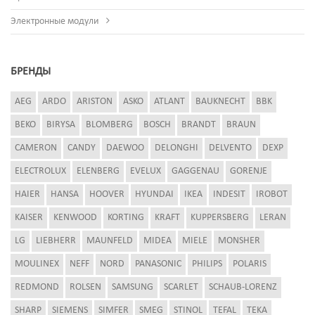
Электронные модули
БРЕНДЫ
AEG
ARDO
ARISTON
ASKO
ATLANT
BAUKNECHT
BBK
BEKO
BIRYSA
BLOMBERG
BOSCH
BRANDT
BRAUN
CAMERON
CANDY
DAEWOO
DELONGHI
DELVENTO
DEXP
ELECTROLUX
ELENBERG
EVELUX
GAGGENAU
GORENJE
HAIER
HANSA
HOOVER
HYUNDAI
IKEA
INDESIT
IROBOT
KAISER
KENWOOD
KORTING
KRAFT
KUPPERSBERG
LERAN
LG
LIEBHERR
MAUNFELD
MIDEA
MIELE
MONSHER
MOULINEX
NEFF
NORD
PANASONIC
PHILIPS
POLARIS
REDMOND
ROLSEN
SAMSUNG
SCARLET
SCHAUB-LORENZ
SHARP
SIEMENS
SIMFER
SMEG
STINOL
TEFAL
TEKA