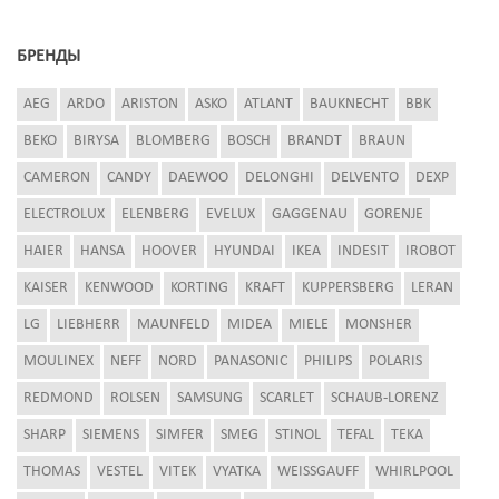
БРЕНДЫ
AEG
ARDO
ARISTON
ASKO
ATLANT
BAUKNECHT
BBK
BEKO
BIRYSA
BLOMBERG
BOSCH
BRANDT
BRAUN
CAMERON
CANDY
DAEWOO
DELONGHI
DELVENTO
DEXP
ELECTROLUX
ELENBERG
EVELUX
GAGGENAU
GORENJE
HAIER
HANSA
HOOVER
HYUNDAI
IKEA
INDESIT
IROBOT
KAISER
KENWOOD
KORTING
KRAFT
KUPPERSBERG
LERAN
LG
LIEBHERR
MAUNFELD
MIDEA
MIELE
MONSHER
MOULINEX
NEFF
NORD
PANASONIC
PHILIPS
POLARIS
REDMOND
ROLSEN
SAMSUNG
SCARLET
SCHAUB-LORENZ
SHARP
SIEMENS
SIMFER
SMEG
STINOL
TEFAL
TEKA
THOMAS
VESTEL
VITEK
VYATKA
WEISSGAUFF
WHIRLPOOL