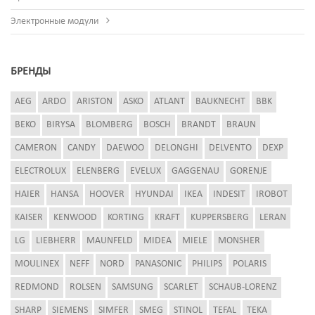
Электронные модули
БРЕНДЫ
AEG
ARDO
ARISTON
ASKO
ATLANT
BAUKNECHT
BBK
BEKO
BIRYSA
BLOMBERG
BOSCH
BRANDT
BRAUN
CAMERON
CANDY
DAEWOO
DELONGHI
DELVENTO
DEXP
ELECTROLUX
ELENBERG
EVELUX
GAGGENAU
GORENJE
HAIER
HANSA
HOOVER
HYUNDAI
IKEA
INDESIT
IROBOT
KAISER
KENWOOD
KORTING
KRAFT
KUPPERSBERG
LERAN
LG
LIEBHERR
MAUNFELD
MIDEA
MIELE
MONSHER
MOULINEX
NEFF
NORD
PANASONIC
PHILIPS
POLARIS
REDMOND
ROLSEN
SAMSUNG
SCARLET
SCHAUB-LORENZ
SHARP
SIEMENS
SIMFER
SMEG
STINOL
TEFAL
TEKA