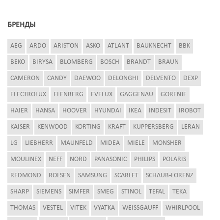
БРЕНДЫ
AEG
ARDO
ARISTON
ASKO
ATLANT
BAUKNECHT
BBK
BEKO
BIRYSA
BLOMBERG
BOSCH
BRANDT
BRAUN
CAMERON
CANDY
DAEWOO
DELONGHI
DELVENTO
DEXP
ELECTROLUX
ELENBERG
EVELUX
GAGGENAU
GORENJE
HAIER
HANSA
HOOVER
HYUNDAI
IKEA
INDESIT
IROBOT
KAISER
KENWOOD
KORTING
KRAFT
KUPPERSBERG
LERAN
LG
LIEBHERR
MAUNFELD
MIDEA
MIELE
MONSHER
MOULINEX
NEFF
NORD
PANASONIC
PHILIPS
POLARIS
REDMOND
ROLSEN
SAMSUNG
SCARLET
SCHAUB-LORENZ
SHARP
SIEMENS
SIMFER
SMEG
STINOL
TEFAL
TEKA
THOMAS
VESTEL
VITEK
VYATKA
WEISSGAUFF
WHIRLPOOL