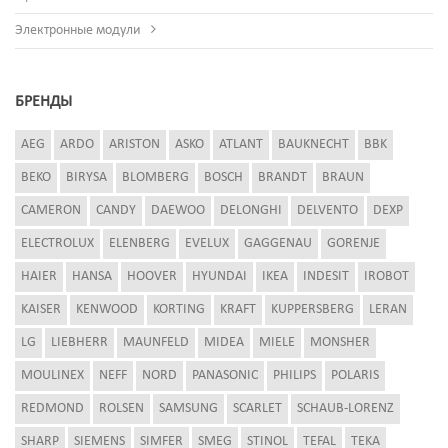
Электронные модули
БРЕНДЫ
AEG
ARDO
ARISTON
ASKO
ATLANT
BAUKNECHT
BBK
BEKO
BIRYSA
BLOMBERG
BOSCH
BRANDT
BRAUN
CAMERON
CANDY
DAEWOO
DELONGHI
DELVENTO
DEXP
ELECTROLUX
ELENBERG
EVELUX
GAGGENAU
GORENJE
HAIER
HANSA
HOOVER
HYUNDAI
IKEA
INDESIT
IROBOT
KAISER
KENWOOD
KORTING
KRAFT
KUPPERSBERG
LERAN
LG
LIEBHERR
MAUNFELD
MIDEA
MIELE
MONSHER
MOULINEX
NEFF
NORD
PANASONIC
PHILIPS
POLARIS
REDMOND
ROLSEN
SAMSUNG
SCARLET
SCHAUB-LORENZ
SHARP
SIEMENS
SIMFER
SMEG
STINOL
TEFAL
TEKA