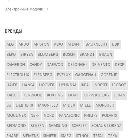
Электронные модули
БРЕНДЫ
AEG
ARDO
ARISTON
ASKO
ATLANT
BAUKNECHT
BBK
BEKO
BIRYSA
BLOMBERG
BOSCH
BRANDT
BRAUN
CAMERON
CANDY
DAEWOO
DELONGHI
DELVENTO
DEXP
ELECTROLUX
ELENBERG
EVELUX
GAGGENAU
GORENJE
HAIER
HANSA
HOOVER
HYUNDAI
IKEA
INDESIT
IROBOT
KAISER
KENWOOD
KORTING
KRAFT
KUPPERSBERG
LERAN
LG
LIEBHERR
MAUNFELD
MIDEA
MIELE
MONSHER
MOULINEX
NEFF
NORD
PANASONIC
PHILIPS
POLARIS
REDMOND
ROLSEN
SAMSUNG
SCARLET
SCHAUB-LORENZ
SHARP
SIEMENS
SIMFER
SMEG
STINOL
TEFAL
TEKA