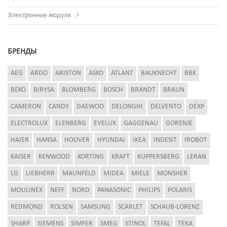
Электронные модули
БРЕНДЫ
AEG
ARDO
ARISTON
ASKO
ATLANT
BAUKNECHT
BBK
BEKO
BIRYSA
BLOMBERG
BOSCH
BRANDT
BRAUN
CAMERON
CANDY
DAEWOO
DELONGHI
DELVENTO
DEXP
ELECTROLUX
ELENBERG
EVELUX
GAGGENAU
GORENJE
HAIER
HANSA
HOOVER
HYUNDAI
IKEA
INDESIT
IROBOT
KAISER
KENWOOD
KORTING
KRAFT
KUPPERSBERG
LERAN
LG
LIEBHERR
MAUNFELD
MIDEA
MIELE
MONSHER
MOULINEX
NEFF
NORD
PANASONIC
PHILIPS
POLARIS
REDMOND
ROLSEN
SAMSUNG
SCARLET
SCHAUB-LORENZ
SHARP
SIEMENS
SIMFER
SMEG
STINOL
TEFAL
TEKA