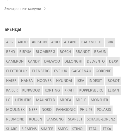
Электронные модули
БРЕНДЫ
AEG
ARDO
ARISTON
ASKO
ATLANT
BAUKNECHT
BBK
BEKO
BIRYSA
BLOMBERG
BOSCH
BRANDT
BRAUN
CAMERON
CANDY
DAEWOO
DELONGHI
DELVENTO
DEXP
ELECTROLUX
ELENBERG
EVELUX
GAGGENAU
GORENJE
HAIER
HANSA
HOOVER
HYUNDAI
IKEA
INDESIT
IROBOT
KAISER
KENWOOD
KORTING
KRAFT
KUPPERSBERG
LERAN
LG
LIEBHERR
MAUNFELD
MIDEA
MIELE
MONSHER
MOULINEX
NEFF
NORD
PANASONIC
PHILIPS
POLARIS
REDMOND
ROLSEN
SAMSUNG
SCARLET
SCHAUB-LORENZ
SHARP
SIEMENS
SIMFER
SMEG
STINOL
TEFAL
TEKA