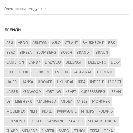
Электронные модули
БРЕНДЫ
AEG
ARDO
ARISTON
ASKO
ATLANT
BAUKNECHT
BBK
BEKO
BIRYSA
BLOMBERG
BOSCH
BRANDT
BRAUN
CAMERON
CANDY
DAEWOO
DELONGHI
DELVENTO
DEXP
ELECTROLUX
ELENBERG
EVELUX
GAGGENAU
GORENJE
HAIER
HANSA
HOOVER
HYUNDAI
IKEA
INDESIT
IROBOT
KAISER
KENWOOD
KORTING
KRAFT
KUPPERSBERG
LERAN
LG
LIEBHERR
MAUNFELD
MIDEA
MIELE
MONSHER
MOULINEX
NEFF
NORD
PANASONIC
PHILIPS
POLARIS
REDMOND
ROLSEN
SAMSUNG
SCARLET
SCHAUB-LORENZ
SHARP
SIEMENS
SIMFER
SMEG
STINOL
TEFAL
TEKA