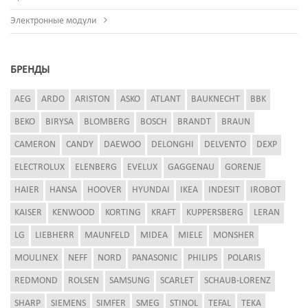
Электронные модули
БРЕНДЫ
AEG
ARDO
ARISTON
ASKO
ATLANT
BAUKNECHT
BBK
BEKO
BIRYSA
BLOMBERG
BOSCH
BRANDT
BRAUN
CAMERON
CANDY
DAEWOO
DELONGHI
DELVENTO
DEXP
ELECTROLUX
ELENBERG
EVELUX
GAGGENAU
GORENJE
HAIER
HANSA
HOOVER
HYUNDAI
IKEA
INDESIT
IROBOT
KAISER
KENWOOD
KORTING
KRAFT
KUPPERSBERG
LERAN
LG
LIEBHERR
MAUNFELD
MIDEA
MIELE
MONSHER
MOULINEX
NEFF
NORD
PANASONIC
PHILIPS
POLARIS
REDMOND
ROLSEN
SAMSUNG
SCARLET
SCHAUB-LORENZ
SHARP
SIEMENS
SIMFER
SMEG
STINOL
TEFAL
TEKA