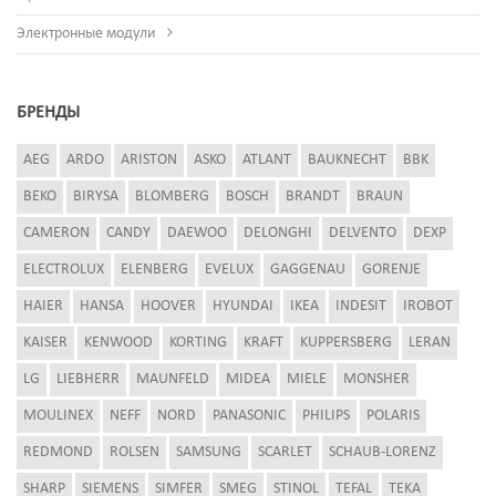
Электронные модули
БРЕНДЫ
AEG
ARDO
ARISTON
ASKO
ATLANT
BAUKNECHT
BBK
BEKO
BIRYSA
BLOMBERG
BOSCH
BRANDT
BRAUN
CAMERON
CANDY
DAEWOO
DELONGHI
DELVENTO
DEXP
ELECTROLUX
ELENBERG
EVELUX
GAGGENAU
GORENJE
HAIER
HANSA
HOOVER
HYUNDAI
IKEA
INDESIT
IROBOT
KAISER
KENWOOD
KORTING
KRAFT
KUPPERSBERG
LERAN
LG
LIEBHERR
MAUNFELD
MIDEA
MIELE
MONSHER
MOULINEX
NEFF
NORD
PANASONIC
PHILIPS
POLARIS
REDMOND
ROLSEN
SAMSUNG
SCARLET
SCHAUB-LORENZ
SHARP
SIEMENS
SIMFER
SMEG
STINOL
TEFAL
TEKA