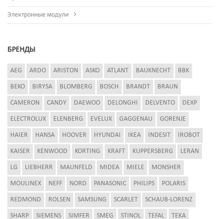
Электронные модули
БРЕНДЫ
AEG
ARDO
ARISTON
ASKO
ATLANT
BAUKNECHT
BBK
BEKO
BIRYSA
BLOMBERG
BOSCH
BRANDT
BRAUN
CAMERON
CANDY
DAEWOO
DELONGHI
DELVENTO
DEXP
ELECTROLUX
ELENBERG
EVELUX
GAGGENAU
GORENJE
HAIER
HANSA
HOOVER
HYUNDAI
IKEA
INDESIT
IROBOT
KAISER
KENWOOD
KORTING
KRAFT
KUPPERSBERG
LERAN
LG
LIEBHERR
MAUNFELD
MIDEA
MIELE
MONSHER
MOULINEX
NEFF
NORD
PANASONIC
PHILIPS
POLARIS
REDMOND
ROLSEN
SAMSUNG
SCARLET
SCHAUB-LORENZ
SHARP
SIEMENS
SIMFER
SMEG
STINOL
TEFAL
TEKA