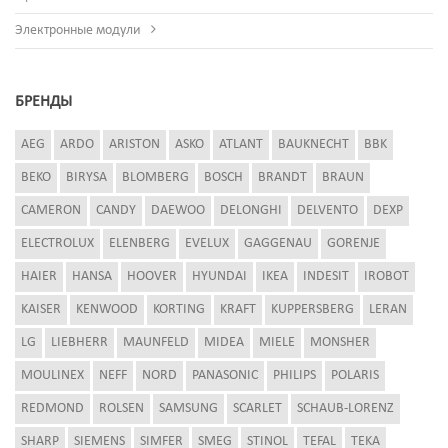
Электронные модули
БРЕНДЫ
AEG
ARDO
ARISTON
ASKO
ATLANT
BAUKNECHT
BBK
BEKO
BIRYSA
BLOMBERG
BOSCH
BRANDT
BRAUN
CAMERON
CANDY
DAEWOO
DELONGHI
DELVENTO
DEXP
ELECTROLUX
ELENBERG
EVELUX
GAGGENAU
GORENJE
HAIER
HANSA
HOOVER
HYUNDAI
IKEA
INDESIT
IROBOT
KAISER
KENWOOD
KORTING
KRAFT
KUPPERSBERG
LERAN
LG
LIEBHERR
MAUNFELD
MIDEA
MIELE
MONSHER
MOULINEX
NEFF
NORD
PANASONIC
PHILIPS
POLARIS
REDMOND
ROLSEN
SAMSUNG
SCARLET
SCHAUB-LORENZ
SHARP
SIEMENS
SIMFER
SMEG
STINOL
TEFAL
TEKA