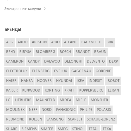
Электронные модули
БРЕНДЫ
AEG
ARDO
ARISTON
ASKO
ATLANT
BAUKNECHT
BBK
BEKO
BIRYSA
BLOMBERG
BOSCH
BRANDT
BRAUN
CAMERON
CANDY
DAEWOO
DELONGHI
DELVENTO
DEXP
ELECTROLUX
ELENBERG
EVELUX
GAGGENAU
GORENJE
HAIER
HANSA
HOOVER
HYUNDAI
IKEA
INDESIT
IROBOT
KAISER
KENWOOD
KORTING
KRAFT
KUPPERSBERG
LERAN
LG
LIEBHERR
MAUNFELD
MIDEA
MIELE
MONSHER
MOULINEX
NEFF
NORD
PANASONIC
PHILIPS
POLARIS
REDMOND
ROLSEN
SAMSUNG
SCARLET
SCHAUB-LORENZ
SHARP
SIEMENS
SIMFER
SMEG
STINOL
TEFAL
TEKA