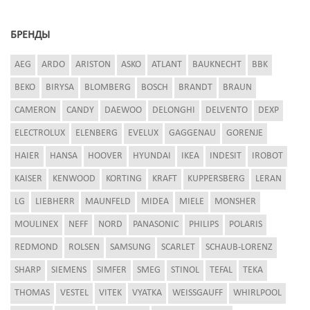
БРЕНДЫ
AEG
ARDO
ARISTON
ASKO
ATLANT
BAUKNECHT
BBK
BEKO
BIRYSA
BLOMBERG
BOSCH
BRANDT
BRAUN
CAMERON
CANDY
DAEWOO
DELONGHI
DELVENTO
DEXP
ELECTROLUX
ELENBERG
EVELUX
GAGGENAU
GORENJE
HAIER
HANSA
HOOVER
HYUNDAI
IKEA
INDESIT
IROBOT
KAISER
KENWOOD
KORTING
KRAFT
KUPPERSBERG
LERAN
LG
LIEBHERR
MAUNFELD
MIDEA
MIELE
MONSHER
MOULINEX
NEFF
NORD
PANASONIC
PHILIPS
POLARIS
REDMOND
ROLSEN
SAMSUNG
SCARLET
SCHAUB-LORENZ
SHARP
SIEMENS
SIMFER
SMEG
STINOL
TEFAL
TEKA
THOMAS
VESTEL
VITEK
VYATKA
WEISSGAUFF
WHIRLPOOL