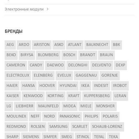
Электронные модули
БРЕНДЫ
AEG
ARDO
ARISTON
ASKO
ATLANT
BAUKNECHT
BBK
BEKO
BIRYSA
BLOMBERG
BOSCH
BRANDT
BRAUN
CAMERON
CANDY
DAEWOO
DELONGHI
DELVENTO
DEXP
ELECTROLUX
ELENBERG
EVELUX
GAGGENAU
GORENJE
HAIER
HANSA
HOOVER
HYUNDAI
IKEA
INDESIT
IROBOT
KAISER
KENWOOD
KORTING
KRAFT
KUPPERSBERG
LERAN
LG
LIEBHERR
MAUNFELD
MIDEA
MIELE
MONSHER
MOULINEX
NEFF
NORD
PANASONIC
PHILIPS
POLARIS
REDMOND
ROLSEN
SAMSUNG
SCARLET
SCHAUB-LORENZ
SHARP
SIEMENS
SIMFER
SMEG
STINOL
TEFAL
TEKA