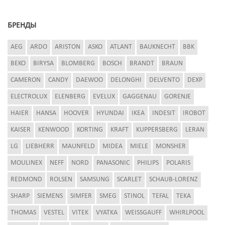
БРЕНДЫ
AEG
ARDO
ARISTON
ASKO
ATLANT
BAUKNECHT
BBK
BEKO
BIRYSA
BLOMBERG
BOSCH
BRANDT
BRAUN
CAMERON
CANDY
DAEWOO
DELONGHI
DELVENTO
DEXP
ELECTROLUX
ELENBERG
EVELUX
GAGGENAU
GORENJE
HAIER
HANSA
HOOVER
HYUNDAI
IKEA
INDESIT
IROBOT
KAISER
KENWOOD
KORTING
KRAFT
KUPPERSBERG
LERAN
LG
LIEBHERR
MAUNFELD
MIDEA
MIELE
MONSHER
MOULINEX
NEFF
NORD
PANASONIC
PHILIPS
POLARIS
REDMOND
ROLSEN
SAMSUNG
SCARLET
SCHAUB-LORENZ
SHARP
SIEMENS
SIMFER
SMEG
STINOL
TEFAL
TEKA
THOMAS
VESTEL
VITEK
VYATKA
WEISSGAUFF
WHIRLPOOL