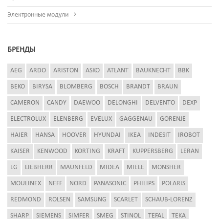
Электронные модули
БРЕНДЫ
AEG
ARDO
ARISTON
ASKO
ATLANT
BAUKNECHT
BBK
BEKO
BIRYSA
BLOMBERG
BOSCH
BRANDT
BRAUN
CAMERON
CANDY
DAEWOO
DELONGHI
DELVENTO
DEXP
ELECTROLUX
ELENBERG
EVELUX
GAGGENAU
GORENJE
HAIER
HANSA
HOOVER
HYUNDAI
IKEA
INDESIT
IROBOT
KAISER
KENWOOD
KORTING
KRAFT
KUPPERSBERG
LERAN
LG
LIEBHERR
MAUNFELD
MIDEA
MIELE
MONSHER
MOULINEX
NEFF
NORD
PANASONIC
PHILIPS
POLARIS
REDMOND
ROLSEN
SAMSUNG
SCARLET
SCHAUB-LORENZ
SHARP
SIEMENS
SIMFER
SMEG
STINOL
TEFAL
TEKA