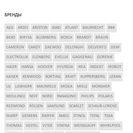
БРЕНДЫ
AEG
ARDO
ARISTON
ASKO
ATLANT
BAUKNECHT
BBK
BEKO
BIRYSA
BLOMBERG
BOSCH
BRANDT
BRAUN
CAMERON
CANDY
DAEWOO
DELONGHI
DELVENTO
DEXP
ELECTROLUX
ELENBERG
EVELUX
GAGGENAU
GORENJE
HAIER
HANSA
HOOVER
HYUNDAI
IKEA
INDESIT
IROBOT
KAISER
KENWOOD
KORTING
KRAFT
KUPPERSBERG
LERAN
LG
LIEBHERR
MAUNFELD
MIDEA
MIELE
MONSHER
MOULINEX
NEFF
NORD
PANASONIC
PHILIPS
POLARIS
REDMOND
ROLSEN
SAMSUNG
SCARLET
SCHAUB-LORENZ
SHARP
SIEMENS
SIMFER
SMEG
STINOL
TEFAL
TEKA
THOMAS
VESTEL
VITEK
VYATKA
WEISSGAUFF
WHIRLPOOL