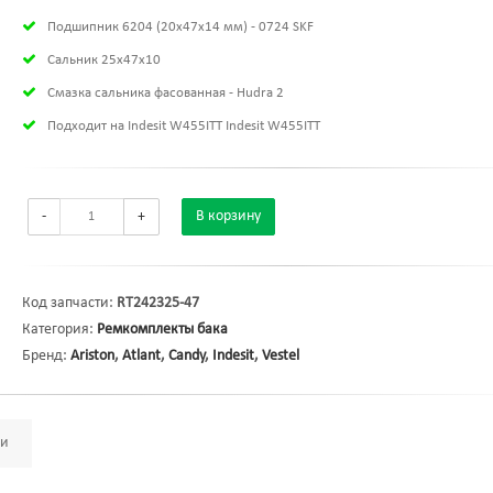
Подшипник 6204 (20х47х14 мм) - 0724 SKF
Сальник 25x47x10
Смазка сальника фасованная - Hudra 2
Подходит на Indesit W455ITT Indesit W455ITT
-
+
В корзину
Код запчасти:
RT242325-47
Категория:
Ремкомплекты бака
Бренд:
Ariston
,
Atlant
,
Candy
,
Indesit
,
Vestel
ми