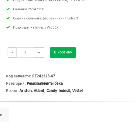
Подшипник 6204 (20х47х14 мм) - 0724 SKF
Сальник 25x47x10
Смазка сальника фасованная - Hudra 2
Подходит на Indesit W63EX
-
+
В корзину
Код запчасти:
RT242325-47
Категория:
Ремкомплекты бака
Бренд:
Ariston
,
Atlant
,
Candy
,
Indesit
,
Vestel
ми