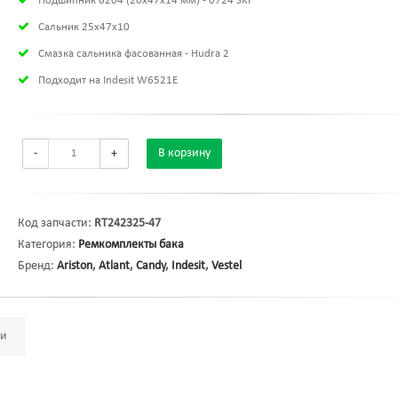
Подшипник 6204 (20х47х14 мм) - 0724 SKF
Сальник 25x47x10
Смазка сальника фасованная - Hudra 2
Подходит на Indesit W6521E
-
+
В корзину
Код запчасти:
RT242325-47
Категория:
Ремкомплекты бака
Бренд:
Ariston
,
Atlant
,
Candy
,
Indesit
,
Vestel
ми