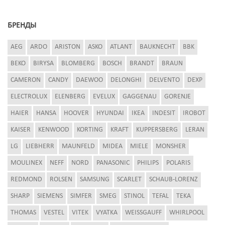
БРЕНДЫ
AEG
ARDO
ARISTON
ASKO
ATLANT
BAUKNECHT
BBK
BEKO
BIRYSA
BLOMBERG
BOSCH
BRANDT
BRAUN
CAMERON
CANDY
DAEWOO
DELONGHI
DELVENTO
DEXP
ELECTROLUX
ELENBERG
EVELUX
GAGGENAU
GORENJE
HAIER
HANSA
HOOVER
HYUNDAI
IKEA
INDESIT
IROBOT
KAISER
KENWOOD
KORTING
KRAFT
KUPPERSBERG
LERAN
LG
LIEBHERR
MAUNFELD
MIDEA
MIELE
MONSHER
MOULINEX
NEFF
NORD
PANASONIC
PHILIPS
POLARIS
REDMOND
ROLSEN
SAMSUNG
SCARLET
SCHAUB-LORENZ
SHARP
SIEMENS
SIMFER
SMEG
STINOL
TEFAL
TEKA
THOMAS
VESTEL
VITEK
VYATKA
WEISSGAUFF
WHIRLPOOL