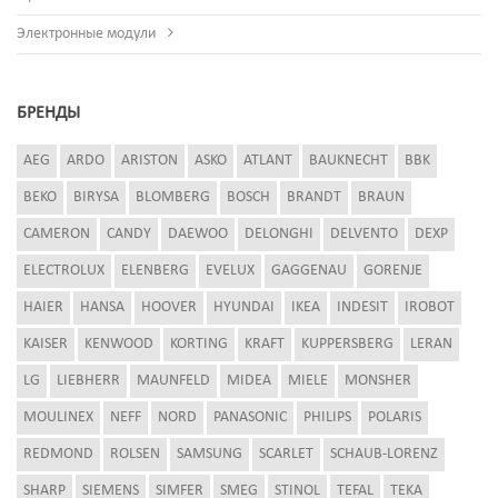
Электронные модули
БРЕНДЫ
AEG
ARDO
ARISTON
ASKO
ATLANT
BAUKNECHT
BBK
BEKO
BIRYSA
BLOMBERG
BOSCH
BRANDT
BRAUN
CAMERON
CANDY
DAEWOO
DELONGHI
DELVENTO
DEXP
ELECTROLUX
ELENBERG
EVELUX
GAGGENAU
GORENJE
HAIER
HANSA
HOOVER
HYUNDAI
IKEA
INDESIT
IROBOT
KAISER
KENWOOD
KORTING
KRAFT
KUPPERSBERG
LERAN
LG
LIEBHERR
MAUNFELD
MIDEA
MIELE
MONSHER
MOULINEX
NEFF
NORD
PANASONIC
PHILIPS
POLARIS
REDMOND
ROLSEN
SAMSUNG
SCARLET
SCHAUB-LORENZ
SHARP
SIEMENS
SIMFER
SMEG
STINOL
TEFAL
TEKA