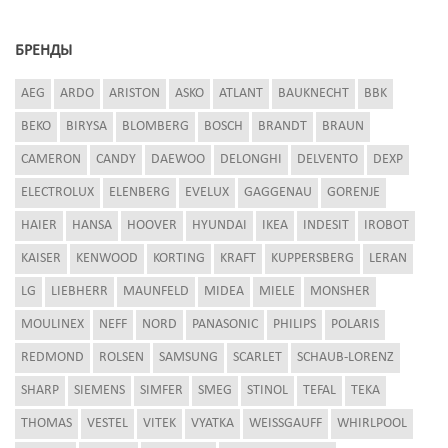
БРЕНДЫ
AEG
ARDO
ARISTON
ASKO
ATLANT
BAUKNECHT
BBK
BEKO
BIRYSA
BLOMBERG
BOSCH
BRANDT
BRAUN
CAMERON
CANDY
DAEWOO
DELONGHI
DELVENTO
DEXP
ELECTROLUX
ELENBERG
EVELUX
GAGGENAU
GORENJE
HAIER
HANSA
HOOVER
HYUNDAI
IKEA
INDESIT
IROBOT
KAISER
KENWOOD
KORTING
KRAFT
KUPPERSBERG
LERAN
LG
LIEBHERR
MAUNFELD
MIDEA
MIELE
MONSHER
MOULINEX
NEFF
NORD
PANASONIC
PHILIPS
POLARIS
REDMOND
ROLSEN
SAMSUNG
SCARLET
SCHAUB-LORENZ
SHARP
SIEMENS
SIMFER
SMEG
STINOL
TEFAL
TEKA
THOMAS
VESTEL
VITEK
VYATKA
WEISSGAUFF
WHIRLPOOL