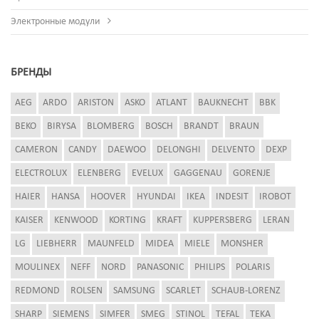
Электронные модули
БРЕНДЫ
AEG
ARDO
ARISTON
ASKO
ATLANT
BAUKNECHT
BBK
BEKO
BIRYSA
BLOMBERG
BOSCH
BRANDT
BRAUN
CAMERON
CANDY
DAEWOO
DELONGHI
DELVENTO
DEXP
ELECTROLUX
ELENBERG
EVELUX
GAGGENAU
GORENJE
HAIER
HANSA
HOOVER
HYUNDAI
IKEA
INDESIT
IROBOT
KAISER
KENWOOD
KORTING
KRAFT
KUPPERSBERG
LERAN
LG
LIEBHERR
MAUNFELD
MIDEA
MIELE
MONSHER
MOULINEX
NEFF
NORD
PANASONIC
PHILIPS
POLARIS
REDMOND
ROLSEN
SAMSUNG
SCARLET
SCHAUB-LORENZ
SHARP
SIEMENS
SIMFER
SMEG
STINOL
TEFAL
TEKA