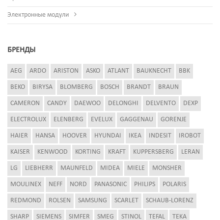
Электронные модули
БРЕНДЫ
AEG
ARDO
ARISTON
ASKO
ATLANT
BAUKNECHT
BBK
BEKO
BIRYSA
BLOMBERG
BOSCH
BRANDT
BRAUN
CAMERON
CANDY
DAEWOO
DELONGHI
DELVENTO
DEXP
ELECTROLUX
ELENBERG
EVELUX
GAGGENAU
GORENJE
HAIER
HANSA
HOOVER
HYUNDAI
IKEA
INDESIT
IROBOT
KAISER
KENWOOD
KORTING
KRAFT
KUPPERSBERG
LERAN
LG
LIEBHERR
MAUNFELD
MIDEA
MIELE
MONSHER
MOULINEX
NEFF
NORD
PANASONIC
PHILIPS
POLARIS
REDMOND
ROLSEN
SAMSUNG
SCARLET
SCHAUB-LORENZ
SHARP
SIEMENS
SIMFER
SMEG
STINOL
TEFAL
TEKA