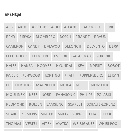
БРЕНДЫ
AEG
ARDO
ARISTON
ASKO
ATLANT
BAUKNECHT
BBK
BEKO
BIRYSA
BLOMBERG
BOSCH
BRANDT
BRAUN
CAMERON
CANDY
DAEWOO
DELONGHI
DELVENTO
DEXP
ELECTROLUX
ELENBERG
EVELUX
GAGGENAU
GORENJE
HAIER
HANSA
HOOVER
HYUNDAI
IKEA
INDESIT
IROBOT
KAISER
KENWOOD
KORTING
KRAFT
KUPPERSBERG
LERAN
LG
LIEBHERR
MAUNFELD
MIDEA
MIELE
MONSHER
MOULINEX
NEFF
NORD
PANASONIC
PHILIPS
POLARIS
REDMOND
ROLSEN
SAMSUNG
SCARLET
SCHAUB-LORENZ
SHARP
SIEMENS
SIMFER
SMEG
STINOL
TEFAL
TEKA
THOMAS
VESTEL
VITEK
VYATKA
WEISSGAUFF
WHIRLPOOL