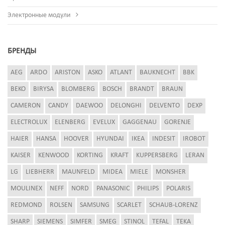
Электронные модули
БРЕНДЫ
AEG
ARDO
ARISTON
ASKO
ATLANT
BAUKNECHT
BBK
BEKO
BIRYSA
BLOMBERG
BOSCH
BRANDT
BRAUN
CAMERON
CANDY
DAEWOO
DELONGHI
DELVENTO
DEXP
ELECTROLUX
ELENBERG
EVELUX
GAGGENAU
GORENJE
HAIER
HANSA
HOOVER
HYUNDAI
IKEA
INDESIT
IROBOT
KAISER
KENWOOD
KORTING
KRAFT
KUPPERSBERG
LERAN
LG
LIEBHERR
MAUNFELD
MIDEA
MIELE
MONSHER
MOULINEX
NEFF
NORD
PANASONIC
PHILIPS
POLARIS
REDMOND
ROLSEN
SAMSUNG
SCARLET
SCHAUB-LORENZ
SHARP
SIEMENS
SIMFER
SMEG
STINOL
TEFAL
TEKA