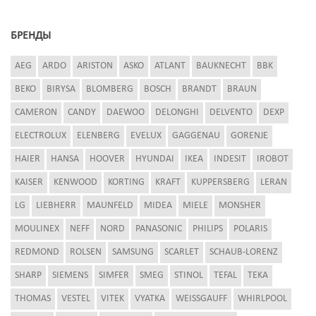
БРЕНДЫ
AEG
ARDO
ARISTON
ASKO
ATLANT
BAUKNECHT
BBK
BEKO
BIRYSA
BLOMBERG
BOSCH
BRANDT
BRAUN
CAMERON
CANDY
DAEWOO
DELONGHI
DELVENTO
DEXP
ELECTROLUX
ELENBERG
EVELUX
GAGGENAU
GORENJE
HAIER
HANSA
HOOVER
HYUNDAI
IKEA
INDESIT
IROBOT
KAISER
KENWOOD
KORTING
KRAFT
KUPPERSBERG
LERAN
LG
LIEBHERR
MAUNFELD
MIDEA
MIELE
MONSHER
MOULINEX
NEFF
NORD
PANASONIC
PHILIPS
POLARIS
REDMOND
ROLSEN
SAMSUNG
SCARLET
SCHAUB-LORENZ
SHARP
SIEMENS
SIMFER
SMEG
STINOL
TEFAL
TEKA
THOMAS
VESTEL
VITEK
VYATKA
WEISSGAUFF
WHIRLPOOL