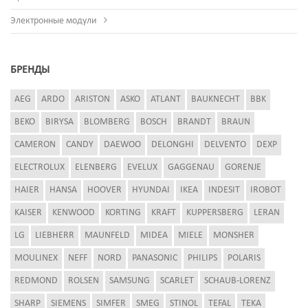
Электронные модули
БРЕНДЫ
AEG
ARDO
ARISTON
ASKO
ATLANT
BAUKNECHT
BBK
BEKO
BIRYSA
BLOMBERG
BOSCH
BRANDT
BRAUN
CAMERON
CANDY
DAEWOO
DELONGHI
DELVENTO
DEXP
ELECTROLUX
ELENBERG
EVELUX
GAGGENAU
GORENJE
HAIER
HANSA
HOOVER
HYUNDAI
IKEA
INDESIT
IROBOT
KAISER
KENWOOD
KORTING
KRAFT
KUPPERSBERG
LERAN
LG
LIEBHERR
MAUNFELD
MIDEA
MIELE
MONSHER
MOULINEX
NEFF
NORD
PANASONIC
PHILIPS
POLARIS
REDMOND
ROLSEN
SAMSUNG
SCARLET
SCHAUB-LORENZ
SHARP
SIEMENS
SIMFER
SMEG
STINOL
TEFAL
TEKA