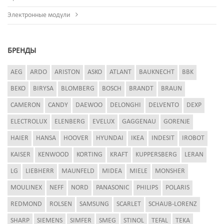
Электронные модули
БРЕНДЫ
AEG
ARDO
ARISTON
ASKO
ATLANT
BAUKNECHT
BBK
BEKO
BIRYSA
BLOMBERG
BOSCH
BRANDT
BRAUN
CAMERON
CANDY
DAEWOO
DELONGHI
DELVENTO
DEXP
ELECTROLUX
ELENBERG
EVELUX
GAGGENAU
GORENJE
HAIER
HANSA
HOOVER
HYUNDAI
IKEA
INDESIT
IROBOT
KAISER
KENWOOD
KORTING
KRAFT
KUPPERSBERG
LERAN
LG
LIEBHERR
MAUNFELD
MIDEA
MIELE
MONSHER
MOULINEX
NEFF
NORD
PANASONIC
PHILIPS
POLARIS
REDMOND
ROLSEN
SAMSUNG
SCARLET
SCHAUB-LORENZ
SHARP
SIEMENS
SIMFER
SMEG
STINOL
TEFAL
TEKA