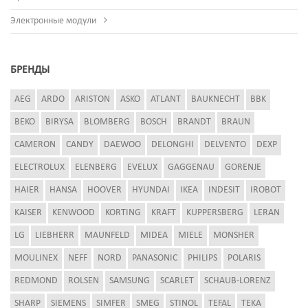
Электронные модули
БРЕНДЫ
AEG
ARDO
ARISTON
ASKO
ATLANT
BAUKNECHT
BBK
BEKO
BIRYSA
BLOMBERG
BOSCH
BRANDT
BRAUN
CAMERON
CANDY
DAEWOO
DELONGHI
DELVENTO
DEXP
ELECTROLUX
ELENBERG
EVELUX
GAGGENAU
GORENJE
HAIER
HANSA
HOOVER
HYUNDAI
IKEA
INDESIT
IROBOT
KAISER
KENWOOD
KORTING
KRAFT
KUPPERSBERG
LERAN
LG
LIEBHERR
MAUNFELD
MIDEA
MIELE
MONSHER
MOULINEX
NEFF
NORD
PANASONIC
PHILIPS
POLARIS
REDMOND
ROLSEN
SAMSUNG
SCARLET
SCHAUB-LORENZ
SHARP
SIEMENS
SIMFER
SMEG
STINOL
TEFAL
TEKA