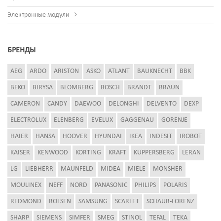
Электронные модули
БРЕНДЫ
AEG
ARDO
ARISTON
ASKO
ATLANT
BAUKNECHT
BBK
BEKO
BIRYSA
BLOMBERG
BOSCH
BRANDT
BRAUN
CAMERON
CANDY
DAEWOO
DELONGHI
DELVENTO
DEXP
ELECTROLUX
ELENBERG
EVELUX
GAGGENAU
GORENJE
HAIER
HANSA
HOOVER
HYUNDAI
IKEA
INDESIT
IROBOT
KAISER
KENWOOD
KORTING
KRAFT
KUPPERSBERG
LERAN
LG
LIEBHERR
MAUNFELD
MIDEA
MIELE
MONSHER
MOULINEX
NEFF
NORD
PANASONIC
PHILIPS
POLARIS
REDMOND
ROLSEN
SAMSUNG
SCARLET
SCHAUB-LORENZ
SHARP
SIEMENS
SIMFER
SMEG
STINOL
TEFAL
TEKA