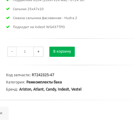
Подшипник 6204 (20х47х14 мм) - 0724 SKF
Сальник 25x47x10
Смазка сальника фасованная - Hudra 2
Подходит на Indesit WG437TPEI
-
+
В корзину
Код запчасти:
RT242325-47
Категория:
Ремкомплекты бака
Бренд:
Ariston
,
Atlant
,
Candy
,
Indesit
,
Vestel
ми