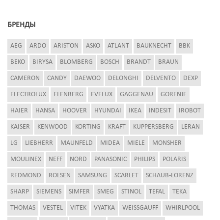
БРЕНДЫ
AEG
ARDO
ARISTON
ASKO
ATLANT
BAUKNECHT
BBK
BEKO
BIRYSA
BLOMBERG
BOSCH
BRANDT
BRAUN
CAMERON
CANDY
DAEWOO
DELONGHI
DELVENTO
DEXP
ELECTROLUX
ELENBERG
EVELUX
GAGGENAU
GORENJE
HAIER
HANSA
HOOVER
HYUNDAI
IKEA
INDESIT
IROBOT
KAISER
KENWOOD
KORTING
KRAFT
KUPPERSBERG
LERAN
LG
LIEBHERR
MAUNFELD
MIDEA
MIELE
MONSHER
MOULINEX
NEFF
NORD
PANASONIC
PHILIPS
POLARIS
REDMOND
ROLSEN
SAMSUNG
SCARLET
SCHAUB-LORENZ
SHARP
SIEMENS
SIMFER
SMEG
STINOL
TEFAL
TEKA
THOMAS
VESTEL
VITEK
VYATKA
WEISSGAUFF
WHIRLPOOL