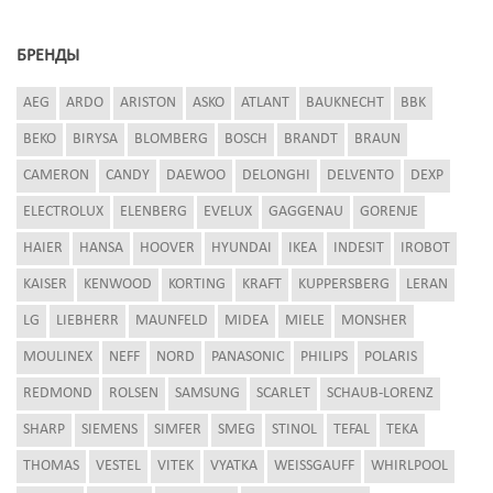
БРЕНДЫ
AEG
ARDO
ARISTON
ASKO
ATLANT
BAUKNECHT
BBK
BEKO
BIRYSA
BLOMBERG
BOSCH
BRANDT
BRAUN
CAMERON
CANDY
DAEWOO
DELONGHI
DELVENTO
DEXP
ELECTROLUX
ELENBERG
EVELUX
GAGGENAU
GORENJE
HAIER
HANSA
HOOVER
HYUNDAI
IKEA
INDESIT
IROBOT
KAISER
KENWOOD
KORTING
KRAFT
KUPPERSBERG
LERAN
LG
LIEBHERR
MAUNFELD
MIDEA
MIELE
MONSHER
MOULINEX
NEFF
NORD
PANASONIC
PHILIPS
POLARIS
REDMOND
ROLSEN
SAMSUNG
SCARLET
SCHAUB-LORENZ
SHARP
SIEMENS
SIMFER
SMEG
STINOL
TEFAL
TEKA
THOMAS
VESTEL
VITEK
VYATKA
WEISSGAUFF
WHIRLPOOL