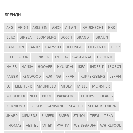
БРЕНДЫ
AEG
ARDO
ARISTON
ASKO
ATLANT
BAUKNECHT
BBK
BEKO
BIRYSA
BLOMBERG
BOSCH
BRANDT
BRAUN
CAMERON
CANDY
DAEWOO
DELONGHI
DELVENTO
DEXP
ELECTROLUX
ELENBERG
EVELUX
GAGGENAU
GORENJE
HAIER
HANSA
HOOVER
HYUNDAI
IKEA
INDESIT
IROBOT
KAISER
KENWOOD
KORTING
KRAFT
KUPPERSBERG
LERAN
LG
LIEBHERR
MAUNFELD
MIDEA
MIELE
MONSHER
MOULINEX
NEFF
NORD
PANASONIC
PHILIPS
POLARIS
REDMOND
ROLSEN
SAMSUNG
SCARLET
SCHAUB-LORENZ
SHARP
SIEMENS
SIMFER
SMEG
STINOL
TEFAL
TEKA
THOMAS
VESTEL
VITEK
VYATKA
WEISSGAUFF
WHIRLPOOL