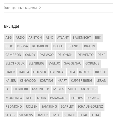
Электронные модули
БРЕНДЫ
AEG
ARDO
ARISTON
ASKO
ATLANT
BAUKNECHT
BBK
BEKO
BIRYSA
BLOMBERG
BOSCH
BRANDT
BRAUN
CAMERON
CANDY
DAEWOO
DELONGHI
DELVENTO
DEXP
ELECTROLUX
ELENBERG
EVELUX
GAGGENAU
GORENJE
HAIER
HANSA
HOOVER
HYUNDAI
IKEA
INDESIT
IROBOT
KAISER
KENWOOD
KORTING
KRAFT
KUPPERSBERG
LERAN
LG
LIEBHERR
MAUNFELD
MIDEA
MIELE
MONSHER
MOULINEX
NEFF
NORD
PANASONIC
PHILIPS
POLARIS
REDMOND
ROLSEN
SAMSUNG
SCARLET
SCHAUB-LORENZ
SHARP
SIEMENS
SIMFER
SMEG
STINOL
TEFAL
TEKA