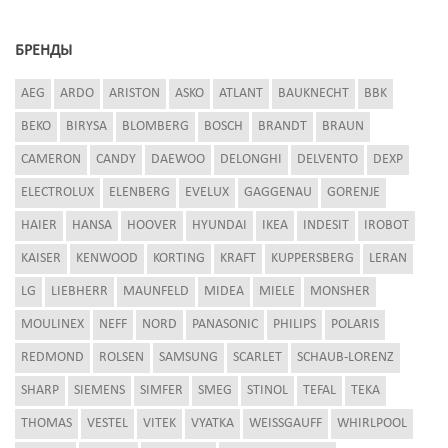
БРЕНДЫ
AEG
ARDO
ARISTON
ASKO
ATLANT
BAUKNECHT
BBK
BEKO
BIRYSA
BLOMBERG
BOSCH
BRANDT
BRAUN
CAMERON
CANDY
DAEWOO
DELONGHI
DELVENTO
DEXP
ELECTROLUX
ELENBERG
EVELUX
GAGGENAU
GORENJE
HAIER
HANSA
HOOVER
HYUNDAI
IKEA
INDESIT
IROBOT
KAISER
KENWOOD
KORTING
KRAFT
KUPPERSBERG
LERAN
LG
LIEBHERR
MAUNFELD
MIDEA
MIELE
MONSHER
MOULINEX
NEFF
NORD
PANASONIC
PHILIPS
POLARIS
REDMOND
ROLSEN
SAMSUNG
SCARLET
SCHAUB-LORENZ
SHARP
SIEMENS
SIMFER
SMEG
STINOL
TEFAL
TEKA
THOMAS
VESTEL
VITEK
VYATKA
WEISSGAUFF
WHIRLPOOL