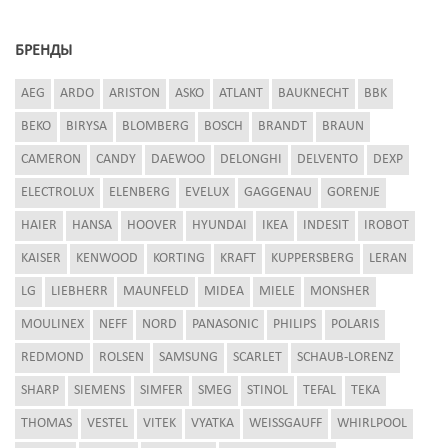
БРЕНДЫ
AEG
ARDO
ARISTON
ASKO
ATLANT
BAUKNECHT
BBK
BEKO
BIRYSA
BLOMBERG
BOSCH
BRANDT
BRAUN
CAMERON
CANDY
DAEWOO
DELONGHI
DELVENTO
DEXP
ELECTROLUX
ELENBERG
EVELUX
GAGGENAU
GORENJE
HAIER
HANSA
HOOVER
HYUNDAI
IKEA
INDESIT
IROBOT
KAISER
KENWOOD
KORTING
KRAFT
KUPPERSBERG
LERAN
LG
LIEBHERR
MAUNFELD
MIDEA
MIELE
MONSHER
MOULINEX
NEFF
NORD
PANASONIC
PHILIPS
POLARIS
REDMOND
ROLSEN
SAMSUNG
SCARLET
SCHAUB-LORENZ
SHARP
SIEMENS
SIMFER
SMEG
STINOL
TEFAL
TEKA
THOMAS
VESTEL
VITEK
VYATKA
WEISSGAUFF
WHIRLPOOL